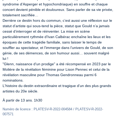
syndrome d'Asperger et hypochondriaque) en souffre et chaque 
concert devient pénible et douloureux. Sans parler de sa vie privée, 
totalement sacrifiée…

Derrière ce destin hors du commun, c’est aussi une réflexion sur le 
statut d’artiste qui sous-tend la pièce, statut que Gould n’a jamais 
cessé d’interroger et de réinventer. La mise en scène 
particulièrement rythmée d'Ivan Calbérac enchaîne les lieux et les 
époques de cette tragédie familiale, sans laisser le temps de 
souffler au spectateur, et l'immerge dans l’univers de Gould, de son 
génie, de ses démences, de son humour aussi… souvent malgré 
lui !

"Glenn, naissance d'un prodige" a été récompensé en 2023 par le 
Molière de la révélation féminine pour Lison Pennec et celui de la 
révélation masculine pour Thomas Gendronneau parmi 6 
nominations.

L'histoire du destin extraordinaire et tragique d’un des plus grands 
artistes du 20e siècle.
À partir de 13 ans. 1h30
Numéro de licence : PLATESV-R-2022-004584 / PLATESV-R-2022-
007571